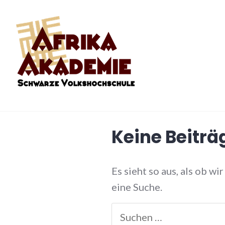
Zum
Inhalt
springen
S-VHS
Keine Beitr
Es sieht so aus, als ob w
eine Suche.
Suchen