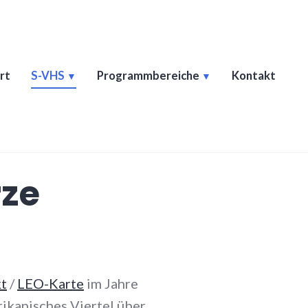
rt
S-VHS
Programmbereiche
Kontakt
rze
t
/
LEO-Karte
im Jahre
rikanisches Viertel über