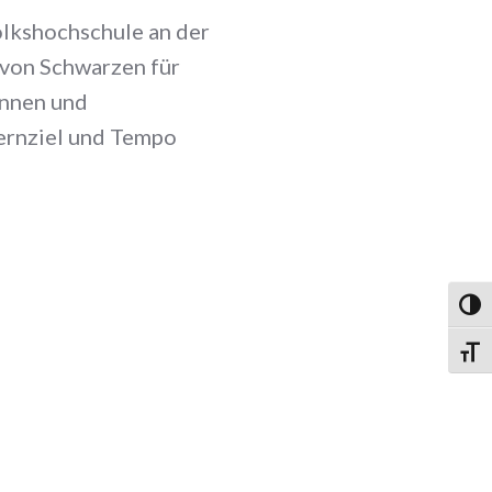
olkshochschule an der
 von Schwarzen für
innen und
Lernziel und Tempo
UMSC
SCHR