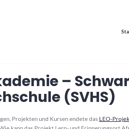
Sta
kademie – Schwa
chschule (SVHS)
ngen, Projekten und Kursen endete das
LEO-Projek
 Wie kann das Projekt Lern- und Erinnerungsort Af