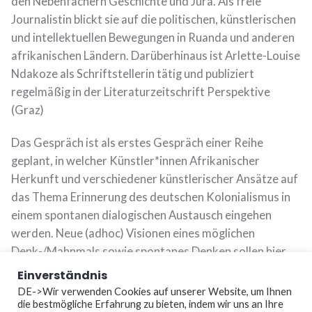
den Nebenfächern Geschichte und Jura. Als freie
Journalistin blickt sie auf die politischen, künstlerischen
und intellektuellen Bewegungen in Ruanda und anderen
afrikanischen Ländern. Darüberhinaus ist Arlette-Louise
Ndakoze als Schriftstellerin tätig und publiziert
regelmäßig in der Literaturzeitschrift Perspektive
(Graz)
Das Gespräch ist als erstes Gespräch einer Reihe
geplant, in welcher Künstler*innen Afrikanischer
Herkunft und verschiedener künstlerischer Ansätze auf
das Thema Erinnerung des deutschen Kolonialismus in
einem spontanen dialogischen Austausch eingehen
werden. Neue (adhoc) Visionen eines möglichen
Denk-/Mahnmals sowie spontanes Denken sollen hier
zum Ausdruck kommen. Die Gespräche werden
Einverständnis
dokumentiert, autorisiert und als Beitrag zur
DE->Wir verwenden Cookies auf unserer Website, um Ihnen
die bestmögliche Erfahrung zu bieten, indem wir uns an Ihre
öffentlichen Diskussion zum Thema archiviert. Die