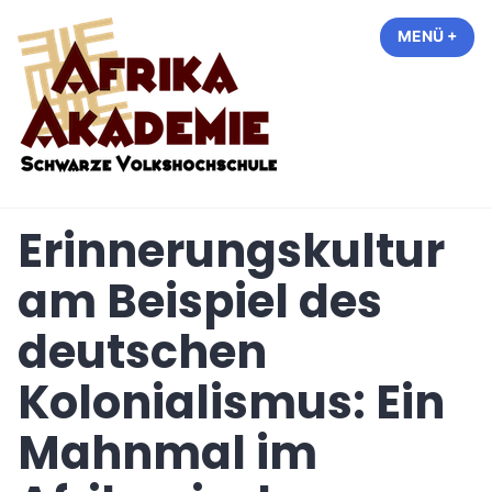
Zum
MENÜ
+
AUF
ZUG
Inhalt
springen
S-VHS
Erinnerungskultur
am Beispiel des
deutschen
Kolonialismus: Ein
Mahnmal im