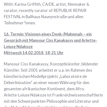
With: Karina Griffith, CA/DE, artist, filmmaker &
curator, recently curator of REPUBLIK REPAIR
FESTIVAL in Ballhaus Naunynstraße und allen
Teilnehmer*innen.
16. Termin:
Visionen eines Denk-/Mahnmals – ein
Gespräch mit Mansour Ciss Kanakassy und Arlette-
Loiuse Ndakoze
Mittwoch 14.02.2018, 18-21 Uhr
Mansour Ciss Kanakassy, Konzeptkünstler, bildender
Künstler. Seit 2001 arbeitet er u.a. im Rahmen des
künstlerischen Modellprojekts „Laboratoire de
Déberlinisation“ an einer neuen Währung für den
gesamten afrikanischen Kontinent, dem Afro.
Arlette-Loiuse Ndakoze ist Frankreichwissenschaftlerin
mit den Schwerpunkten Philosophie und Literatur und